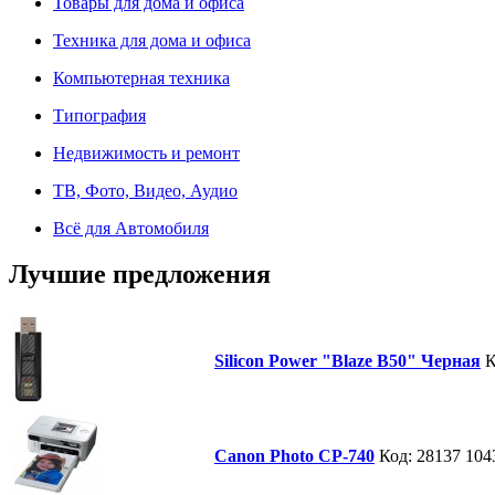
Товары для дома и офиса
Техника для дома и офиса
Компьютерная техника
Типография
Недвижимость и ремонт
ТВ, Фото, Видео, Аудио
Всё для Автомобиля
Лучшие предложения
Silicon Power "Blaze B50" Черная
К
Canon Photo СP-740
Код: 28137
104