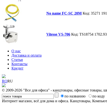
No name FC-SC 20M
Код: 35271
191
Vitesse VS-706
Код: TS18754
1702.93
О нас
Доставка и оплата
Статьи
Контакты
Кредит
RO
RU
© 2009-2026 "Все для офиса" - канцтовары, офисные товары, ш
по названию
по коду
Интернет магазин, всё для дома и офиса. Канцтовары, Компь