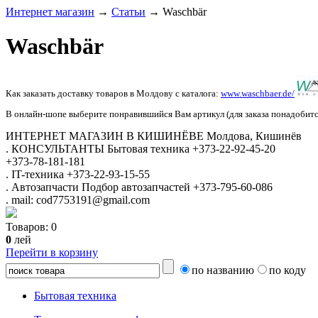
Интернет магазин
→
Статьи
→
Waschbär
Waschbär
Как заказать доставку товаров в Молдову с каталога:
www.waschbaer.de/
В онлайн-шопе выберите понравившийся Вам артикул (для заказа понадобится
ИНТЕРНЕТ МАГАЗИН
В КИШИНЁВЕ
Молдова, Кишинёв
.
КОНСУЛЬТАНТЫ
Бытовая техника
+373-22-92-45-20
+373-78-181-181
.
IT-техника
+373-22-93-15-55
.
Автозапчасти
Подбор автозапчастей
+373-795-60-086
.
mail: cod7753191@gmail.com
Товаров:
0
0
лей
Перейти в корзину
по названию
по коду
Бытовая техника