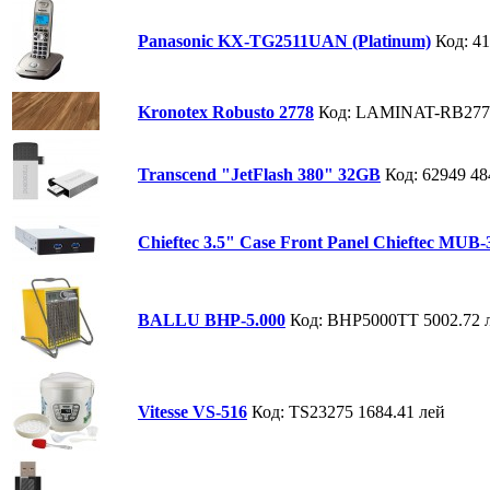
Panasonic KX-TG2511UAN (Platinum)
Код: 4
Kronotex Robusto 2778
Код: LAMINAT-RB277
Transcend "JetFlash 380" 32GB
Код: 62949
48
Chieftec 3.5" Case Front Panel Chieftec MUB
BALLU BHP-5.000
Код: BHP5000TT
5002.72 
Vitesse VS-516
Код: TS23275
1684.41 лей