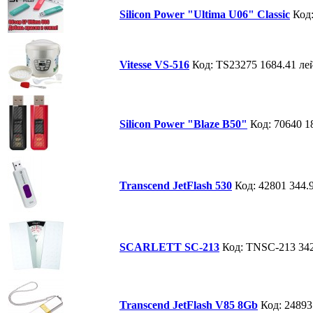
Silicon Power "Ultima U06" Classic
Код
Vitesse VS-516
Код: TS23275
1684.41 ле
Silicon Power "Blaze B50"
Код: 70640
1
Transcend JetFlash 530
Код: 42801
344.
SCARLETT SC-213
Код: TNSC-213
34
Transcend JetFlash V85 8Gb
Код: 24893