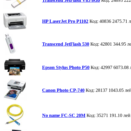
Transcend JetFlash V85 8Gb
Код: 24893
222
HP LaserJet Pro P1102
Код: 40836
2475.71 
Transcend JetFlash 530
Код: 42801
344.95 л
Epson Stylus Photo P50
Код: 42997
6073.08 
Canon Photo СP-740
Код: 28137
1043.05 ле
No name FC-SC 20M
Код: 35271
191.10 лей